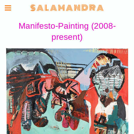
S A L A M A N D R A
Manifesto-Painting (2008-
present)