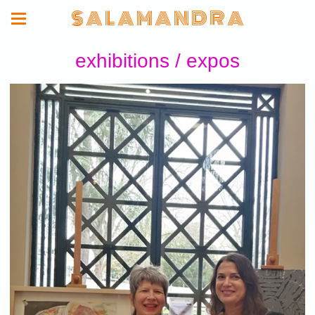
S A L A M A N D R A
exhibitions / expos