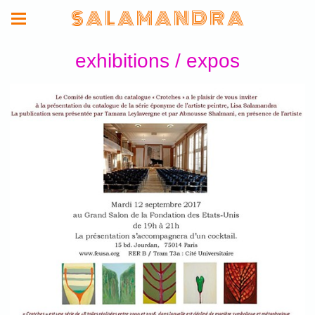
S A L A M A N D R A
exhibitions / expos