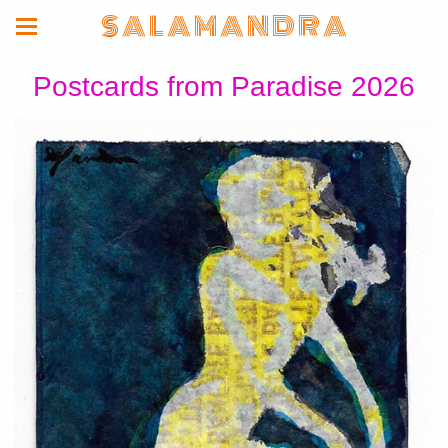
S A L A M A N D R A
Postcards from Paradise 2026